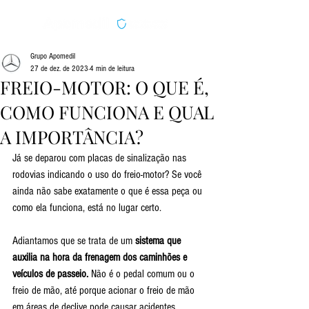
Grupo Apomedil
27 de dez. de 2023
4 min de leitura
FREIO-MOTOR: O QUE É,
COMO FUNCIONA E QUAL
A IMPORTÂNCIA?
Já se deparou com placas de sinalização nas 
rodovias indicando o uso do freio-motor? Se você 
ainda não sabe exatamente o que é essa peça ou 
como ela funciona, está no lugar certo.
Adiantamos que se trata de um 
sistema que 
auxilia na hora da frenagem dos caminhões e 
veículos de passeio.
 Não é o pedal comum ou o 
freio de mão, até porque acionar o freio de mão 
em áreas de declive pode causar acidentes. 