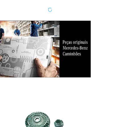
Peças Genuínas e
Remanufaturadas Renov