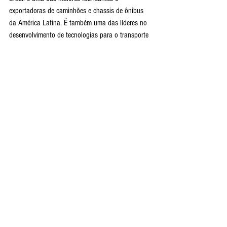
exportadoras de caminhões e chassis de ônibus 
da América Latina. É também uma das líderes no 
desenvolvimento de tecnologias para o transporte 
de cargas e de passageiros.
A Mercedes-Benz é a maior vencedora nos oito 
anos do Top Truck TV, uma das principais 
premiações da televisão e da mídia eletrônica 
nacional voltada ao mercado de caminhões. Esta 
iniciativa é uma derivação do Top Car TV, que 
completou 22 anos de tradição e sucesso, 
ampliando assim o alcance dessa ação de 
reconhecimento às empresas, marcas, produtos e 
profissionais ligados à mobilidade.