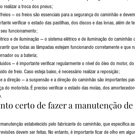
o realizar a troca dos pneus;
 freios — os freios são essenciais para a segurança do caminhão e devem
tante verificar o estado das pastilhas, dos discos e das lonas, além de te
 o seu funcionamento;
étrico e de iluminação — o sistema elétrico e de iluminação do caminhão d
rantir que todas as lâmpadas estejam funcionando corretamente e que n
rnador ou a bateria;
 fluidos — é importante verificar regularmente o nível do óleo do motor, do 
uido de freio. Caso esteja baixo, é necessário realizar a reposição;
e a direção — a suspensão e a direção do caminhão são importantes para
ça do motorista. É preciso verificar o estado das molas, dos amortecedor
.
to certo de fazer a manutenção de 
e manutenção estabelecido pelo fabricante do caminhão, que especifica as
visões devem ser feitas. No entanto, é importante ficar de olho em algun