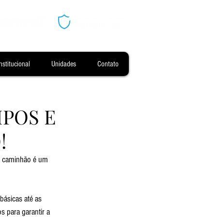
nstitucional
Unidades
Contato
POS E
!
e caminhão é um 
básicas até as 
 para garantir a 