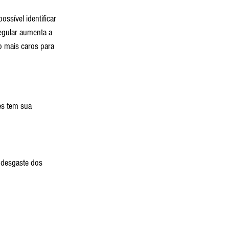
ssível identificar 
egular aumenta a 
ão mais caros para 
es tem sua 
o desgaste dos 