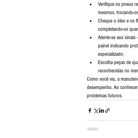
Verifique os pneus r
mesmos, trocando-os
Cheque o óleo e os fl
completando-os quan
Atente-se aos sinais 
painel indicando pr
especializado;
Escolha peças de qua
reconhecidas no mer
Como você viu, a manutenç
desempenho. Ao conhecer o
problemas futuros.