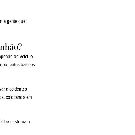
m a gente que 
inhão?
penho do veículo. 
omponentes básicos 
ar a acidentes 
ios, colocando em 
e óleo costumam 