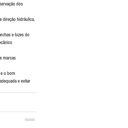
nservação dos 
 direção hidráulica, 
archas e luzes do 
ecânico 
de marcas 
 e o bom 
adequada e evitar 